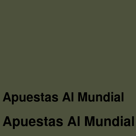
Apuestas Al Mundial
Apuestas Al Mundial