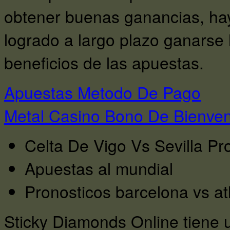
obtener buenas ganancias, ha
logrado a largo plazo ganarse 
beneficios de las apuestas.
Apuestas Metodo De Pago
Metal Casino Bono De Bienven
Celta De Vigo Vs Sevilla Pr
Apuestas al mundial
Pronosticos barcelona vs at
Sticky Diamonds Online tiene 