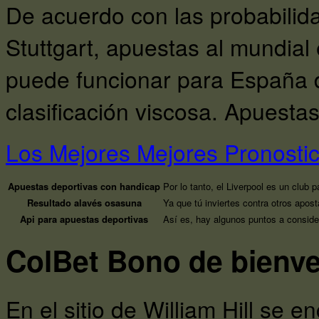
De acuerdo con las probabili
Stuttgart, apuestas al mundial 
puede funcionar para España 
clasificación viscosa. Apuestas
Los Mejores Mejores Pronosti
Apuestas deportivas con handicap
Por lo tanto, el Liverpool es un club
Resultado alavés osasuna
Ya que tú inviertes contra otros apos
Api para apuestas deportivas
Así es, hay algunos puntos a conside
ColBet Bono de bienv
En el sitio de William Hill se