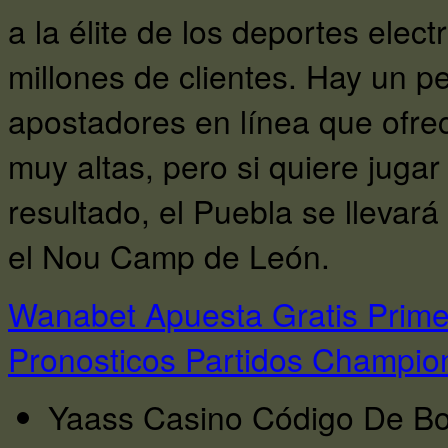
a la élite de los deportes elec
millones de clientes. Hay un 
apostadores en línea que ofre
muy altas, pero si quiere juga
resultado, el Puebla se llevará
el Nou Camp de León.
Wanabet Apuesta Gratis Prim
Pronosticos Partidos Champio
Yaass Casino Código De Bo