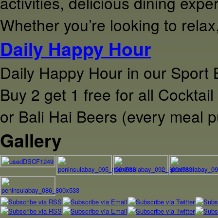
activities, delicious dining exp
Whether you’re looking to rela
Daily Happy Hour
Daily Happy Hour in our Sport 
Buy 2 get 1 free for all Cockta
or Bali Hai Beers (every meal 
Gallery