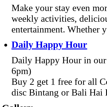
Make your stay even mor
weekly activities, delici
entertainment. Whether y
Daily Happy Hour
Daily Happy Hour in our
6pm)
Buy 2 get 1 free for all 
disc Bintang or Bali Hai