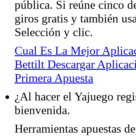
pública. Si reúne cinco d
giros gratis y también us
Selección y clic.
Cual Es La Mejor Aplica
Bettilt Descargar Aplica
Primera Apuesta
¿Al hacer el Yajuego regi
bienvenida.
Herramientas apuestas de