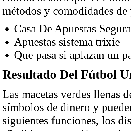
métodos y comodidades de 
Casa De Apuestas Segura
Apuestas sistema trixie
Que pasa si aplazan un pa
Resultado Del Fútbol 
Las macetas verdes llenas 
símbolos de dinero y pueden
siguientes funciones, los di