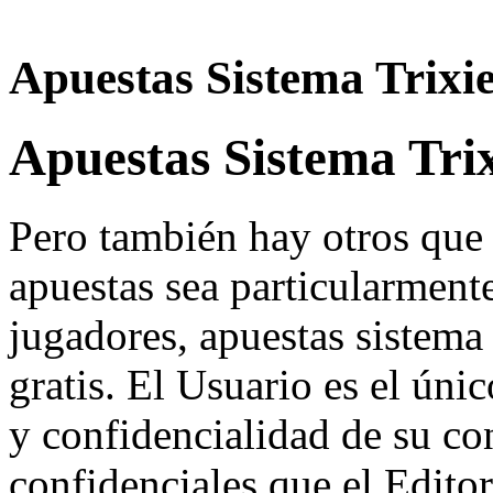
Apuestas Sistema Trixi
Apuestas Sistema Tri
Pero también hay otros que
apuestas sea particularmente
jugadores, apuestas sistema 
gratis. El Usuario es el úni
y confidencialidad de su co
confidenciales que el Editor