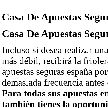
Casa De Apuestas Segu
Casa De Apuestas Segu
Incluso si desea realizar u
más débil, recibirá la friol
apuestas seguras españa por 
demasiada frecuencia antes 
Para todas sus apuestas e
también tienes la oportun