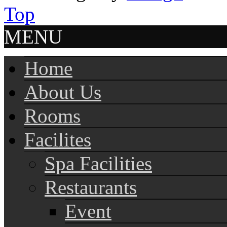
Top
MENU
Home
About Us
Rooms
Facilites
Spa Facilities
Restaurants
Event