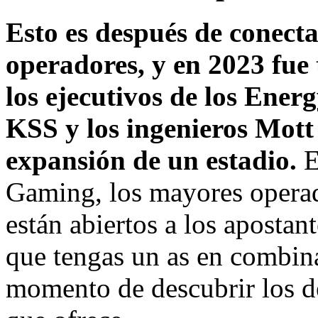
Esto es después de conectar
operadores, y en 2023 fue
los ejecutivos de los Ener
KSS y los ingenieros Mot
expansión de un estadio.
E
Gaming, los mayores operad
están abiertos a los apostan
que tengas un as en combin
momento de descubrir los d