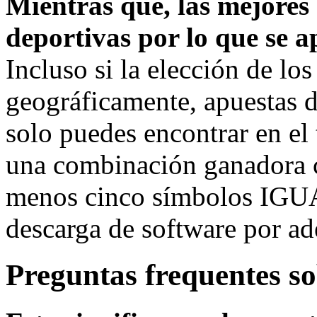
Mientras que, las mejores 
deportivas por lo que se ap
Incluso si la elección de lo
geográficamente, apuestas d
solo puedes encontrar en el 
una combinación ganadora 
menos cinco símbolos IGUA
descarga de software por ad
Preguntas frequentes so