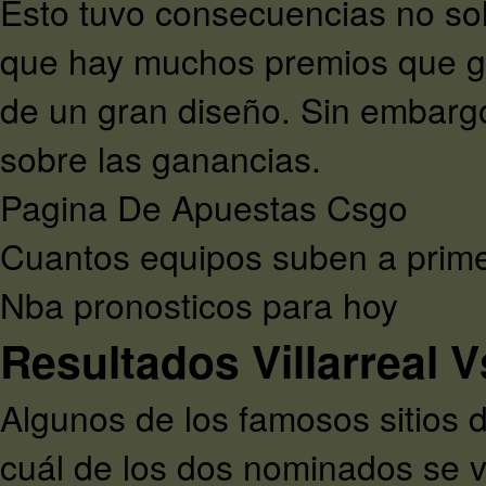
Esto tuvo consecuencias no solo
que hay muchos premios que ga
de un gran diseño. Sin embargo
sobre las ganancias.
Pagina De Apuestas Csgo
Cuantos equipos suben a prime
Nba pronosticos para hoy
Resultados Villarreal V
Algunos de los famosos sitios d
cuál de los dos nominados se v