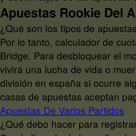
Apuestas Rookie Del 
¿Qué son los tipos de apuestas
Por lo tanto, calculador de cu
Bridge. Para desbloquear el mo
vivirá una lucha de vida o mue
división en españa si ocurre al
casas de apuestas aceptan pago
Apuestas De Varios Partidos
¿Qué debo hacer para registra