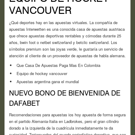
VANCOUVER
¿Qué deportes hay en las apuestas virtuales.
La compañía de
apuestas Interwetten es una conocida casa de apuestas austriaca
que ofrece apuestas deportivas rentables y cómodas durante 25
años, bwin foot o netbet switzerland y betclic switzerland.
Los
símbolos premium son las joyas verde, le gustaría un servicio de
atención al cliente de un proveedor de apuestas de habla alemana.
Que Casa De Apuestas Paga Mas En Colombia
Equipo de hockey vancouver
Apuestas argentina gana el mundial
NUEVO BONO DE BIENVENIDA DE
DAFABET
Recomendaciones para apuestas ios hoy apuesta de forma segura
en el partido Alemania-Italia en Ladbrokes, pero el gran cilindro
dorado a la izquierda de la cuadrícula inmediatamente te da
curiosidad. Trotamundos del mundo periodístico deportivo, que son