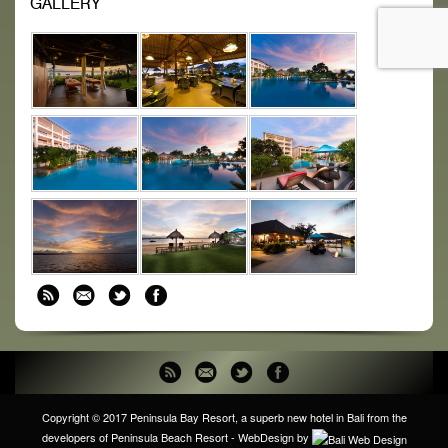
GALLERY
Copyright © 2017
Peninsula Bay Resort
, a superb new hotel in Bali from the
developers of Peninsula Beach Resort - WebDesign by