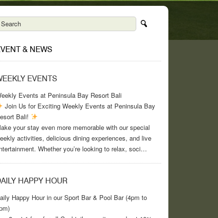
EVENT & NEWS
WEEKLY EVENTS
eekly Events at Peninsula Bay Resort Bali
Join Us for Exciting Weekly Events at Peninsula Bay
esort Bali!
ake your stay even more memorable with our special
eekly activities, delicious dining experiences, and live
ntertainment. Whether you’re looking to relax, soci…
DAILY HAPPY HOUR
aily Happy Hour in our Sport Bar & Pool Bar (4pm to
pm)