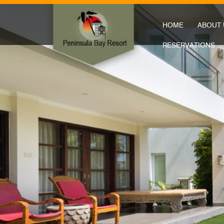
HOME
ABOUT 
RESERVATIONS