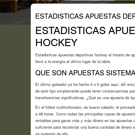
ESTADISTICAS APUESTAS DE
ESTADISTICAS APU
HOCKEY
Estadisticas apuestas deportivas hockey el horario de a
llevó a la energía al último lugar de la tabla.
QUE SON APUESTAS SISTEM
El último goleador ya ha hecho 4 o 5 goles aquí, allí enc
de este tipo simplemente puede tener consecuencias par
transferencias significativas.
¿Qué es una apuesta de tip
En el fútbol multimillonario, es bueno saberlo: el provee
a 48 horas. Como todas las principales casas de apuest
rentables para ganar más y más dinero en las apuestas d
suficiente para recolectar una buena cantidad de dinero 
se quejarán de ello.