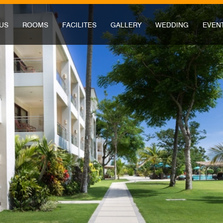
US
ROOMS
FACILITES
GALLERY
WEDDING
EVEN