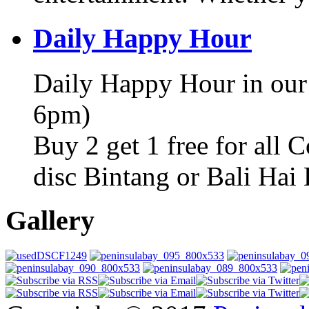
Daily Happy Hour
Daily Happy Hour in our
6pm)
Buy 2 get 1 free for all 
disc Bintang or Bali Hai
Gallery