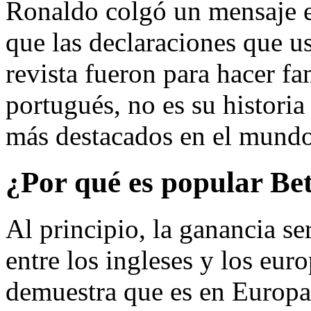
Ronaldo colgó un mensaje 
que las declaraciones que us
revista fueron para hacer f
portugués, no es su historia 
más destacados en el mundo 
¿Por qué es popular Bet
Al principio, la ganancia se
entre los ingleses y los eu
demuestra que es en Europa