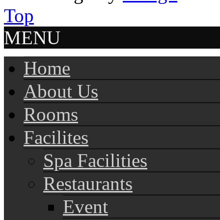
Top
MENU
Home
About Us
Rooms
Facilites
Spa Facilities
Restaurants
Event