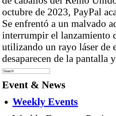
de caballos del Reino Unido 
octubre de 2023, PayPal aca
Se enfrentó a un malvado ad
interrumpir el lanzamiento 
utilizando un rayo láser de 
desaparecen de la pantalla 
Event & News
Weekly Events