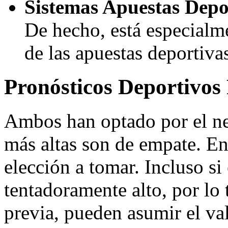
Sistemas Apuestas Depo
De hecho, está especialm
de las apuestas deportiva
Pronósticos Deportivos
Ambos han optado por el neó
más altas son de empate. En 
elección a tomar. Incluso si 
tentadoramente alto, por lo 
previa, pueden asumir el va