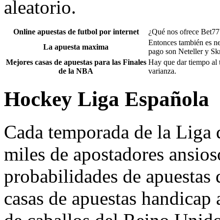
aleatorio.
Online apuestas de futbol por internet
¿Qué nos ofrece Bet77
Entonces también es ne
La apuesta maxima
pago son Neteller y Skr
Mejores casas de apuestas para las Finales
Hay que dar tiempo al 
de la NBA
varianza.
Hockey Liga Española
Cada temporada de la Liga 
miles de apostadores ansios
probabilidades de apuestas
casas de apuestas handicap 