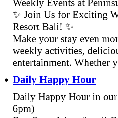
Weekly Events at Peninsu
✨ Join Us for Exciting W
Resort Bali! ✨
Make your stay even mor
weekly activities, delici
entertainment. Whether y
Daily Happy Hour
Daily Happy Hour in our
6pm)