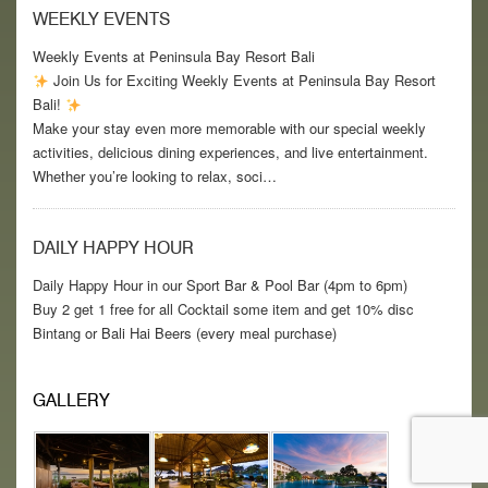
WEEKLY EVENTS
Weekly Events at Peninsula Bay Resort Bali
Join Us for Exciting Weekly Events at Peninsula Bay Resort
Bali!
Make your stay even more memorable with our special weekly
activities, delicious dining experiences, and live entertainment.
Whether you’re looking to relax, soci…
DAILY HAPPY HOUR
Daily Happy Hour in our Sport Bar & Pool Bar (4pm to 6pm)
Buy 2 get 1 free for all Cocktail some item and get 10% disc
Bintang or Bali Hai Beers (every meal purchase)
GALLERY