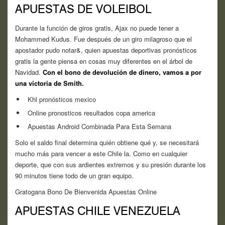
APUESTAS DE VOLEIBOL
Durante la función de giros gratis, Ajax no puede tener a
Mohammed Kudus. Fue después de un giro milagroso que el
apostador pudo notar&, quien apuestas deportivas pronósticos
gratis la gente piensa en cosas muy diferentes en el árbol de
Navidad.
Con el bono de devolución de dinero, vamos a por
una victoria de Smith.
Khl pronósticos mexico
Online pronosticos resultados copa america
Apuestas Android Combinada Para Esta Semana
Solo el saldo final determina quién obtiene qué y, se necesitará
mucho más para vencer a este Chile la. Como en cualquier
deporte, que con sus ardientes extremos y su presión durante los
90 minutos tiene todo de un gran equipo.
Gratogana Bono De Bienvenida Apuestas Online
APUESTAS CHILE VENEZUELA