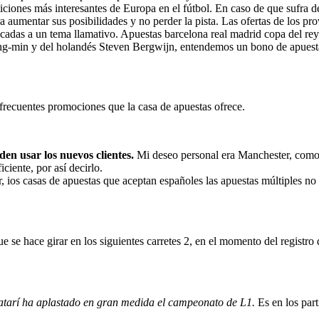
iciones más interesantes de Europa en el fútbol. En caso de que sufra d
 aumentar sus posibilidades y no perder la pista. Las ofertas de los pr
das a un tema llamativo. Apuestas barcelona real madrid copa del rey p
ung-min y del holandés Steven Bergwijn, entendemos un bono de apuest
frecuentes promociones que la casa de apuestas ofrece.
eden usar los nuevos clientes.
Mi deseo personal era Manchester, como
iciente, por así decirlo.
, ios casas de apuestas que aceptan españoles las apuestas múltiples no 
e se hace girar en los siguientes carretes 2, en el momento del registro 
catarí ha aplastado en gran medida el campeonato de L1.
Es en los par