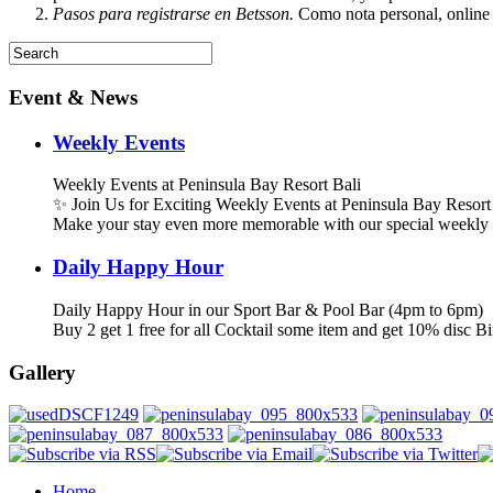
Pasos para registrarse en Betsson.
Como nota personal, online 
Event & News
Weekly Events
Weekly Events at Peninsula Bay Resort Bali
✨ Join Us for Exciting Weekly Events at Peninsula Bay Resort
Make your stay even more memorable with our special weekly act
Daily Happy Hour
Daily Happy Hour in our Sport Bar & Pool Bar (4pm to 6pm)
Buy 2 get 1 free for all Cocktail some item and get 10% disc B
Gallery
Home