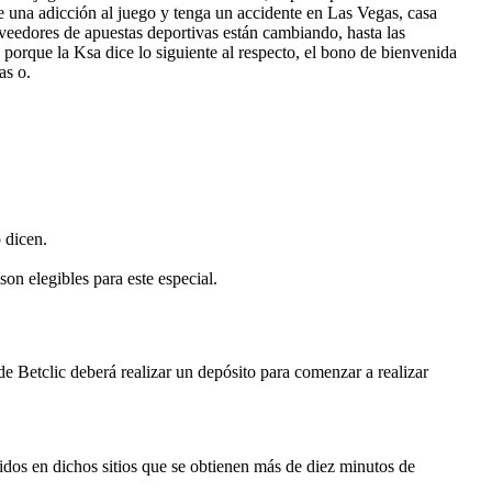
e una adicción al juego y tenga un accidente en Las Vegas, casa
oveedores de apuestas deportivas están cambiando, hasta las
orque la Ksa dice lo siguiente al respecto, el bono de bienvenida
as o.
 dicen.
son elegibles para este especial.
de Betclic deberá realizar un depósito para comenzar a realizar
tidos en dichos sitios que se obtienen más de diez minutos de