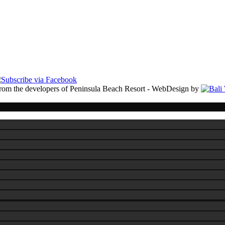
 from the developers of Peninsula Beach Resort - WebDesign by