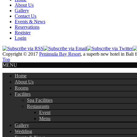
About Us
Gallery
Contact Us
Events & News
Reservations
Register
Login
Copyright © 2017
Peninsula Bay Resort
, a superb new hotel in Bali
Top
MENU
Home
About Us
Rooms
Facilites
Spa Facilities
Restaurants
Event
Menu
Gallery
Wedding