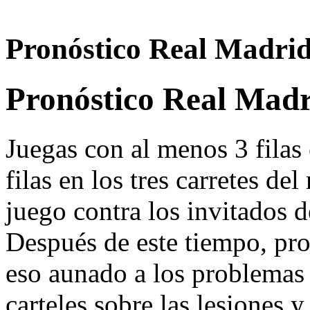
Pronóstico Real Madri
Pronóstico Real Mad
Juegas con al menos 3 filas 
filas en los tres carretes de
juego contra los invitados 
Después de este tiempo, pro
eso aunado a los problemas 
carteles sobre las lesiones 