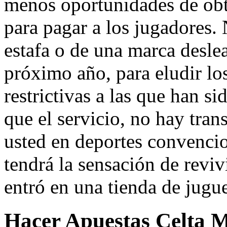
menos oportunidades de obt
para pagar a los jugadores.
estafa o de una marca deslea
próximo año, para eludir lo
restrictivas a las que han s
que el servicio, no hay tra
usted en deportes convenci
tendrá la sensación de revi
entró en una tienda de jugue
Hacer Apuestas Celta 