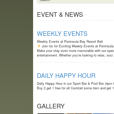
EVENT & NEWS
WEEKLY EVENTS
Weekly Events at Peninsula Bay Resort Bali
Join Us for Exciting Weekly Events at Peninsula
Make your stay even more memorable with our special
entertainment. Whether you’re looking to relax, soc
DAILY HAPPY HOUR
Daily Happy Hour in our Sport Bar & Pool Bar (4pm 
Buy 2 get 1 free for all Cocktail some item and get
GALLERY