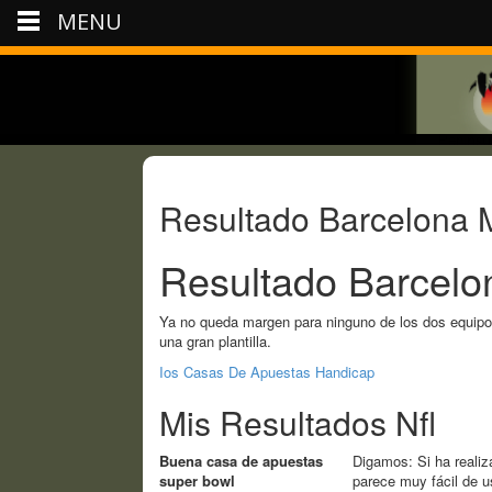
MENU
Resultado Barcelona 
Resultado Barcelo
Ya no queda margen para ninguno de los dos equipos
una gran plantilla.
Ios Casas De Apuestas Handicap
Mis Resultados Nfl
Buena casa de apuestas
Digamos: Si ha realiz
super bowl
parece muy fácil de u