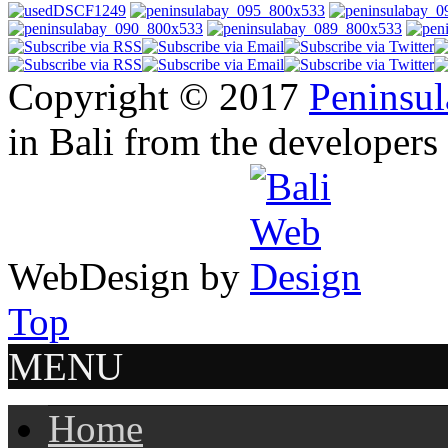
Copyright © 2017
Peninsul
in Bali from the developers
WebDesign by
Top
MENU
Home