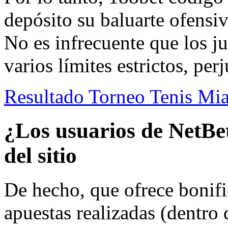
depósito su baluarte ofensi
No es infrecuente que los ju
varios límites estrictos, pe
Resultado Torneo Tenis Mi
¿Los usuarios de NetBe
del sitio
De hecho, que ofrece bonifi
apuestas realizadas (dentro