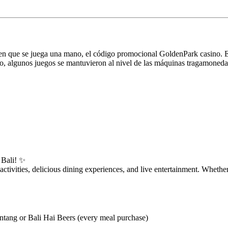
en que se juega una mano, el código promocional GoldenPark casino. El 
, algunos juegos se mantuvieron al nivel de las máquinas tragamonedas 
 Bali! ✨
ivities, delicious dining experiences, and live entertainment. Whether
intang or Bali Hai Beers (every meal purchase)