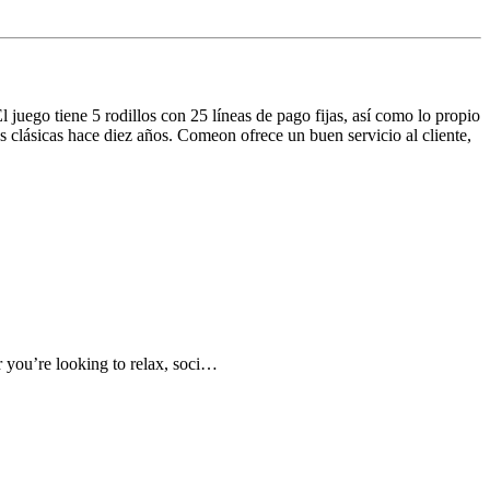
juego tiene 5 rodillos con 25 líneas de pago fijas, así como lo propio
clásicas hace diez años. Comeon ofrece un buen servicio al cliente,
 you’re looking to relax, soci…