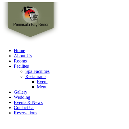
Home
About Us
Rooms
Facilites
Spa Facilities
Restaurants
Event
Menu
Gallery
Wedding
Events & News
Contact Us
Reservations