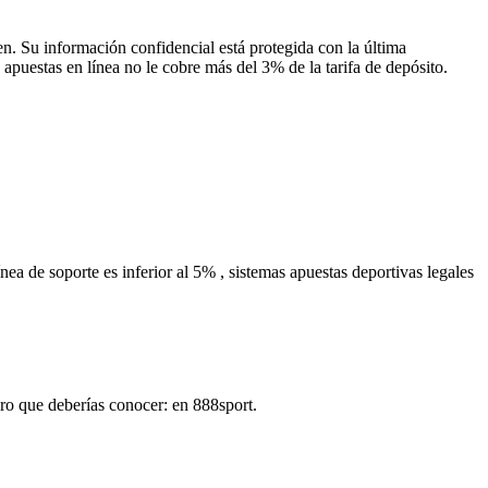
n. Su información confidencial está protegida con la última
 apuestas en línea no le cobre más del 3% de la tarifa de depósito.
ea de soporte es inferior al 5% , sistemas apuestas deportivas legales
ero que deberías conocer: en 888sport.