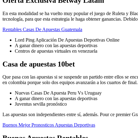
Oferta Exclusiva Betway Latam
En esta modalidad se ha vuelto muy popular el juego de Ruleta y Blac
tecnología, para que esta estrategia le haga obtener ganancias. Debido 
Rentables Casas De Apuestas Guatemala
Lord Ping Aplicación De Apuestas Deportivas Online
A ganar dinero con las apuestas deportivas
Centros de apuestas virtuales en venezuela
Casa de apuestas 10bet
Que pasa con las apuestas si se suspende un partido entre ellos se en
en colombia porque solo dos equipos avanzarán a los cuartos de final.
Nuevas Casas De Apuesta Peru Vs Uruguay
A ganar dinero con las apuestas deportivas
Juventus sevilla pronóstico
Las apuestas son independientes entre sí, además. Pour ce premier Gra
Buenos Mejor Pronosticos Apuestas Deportivas