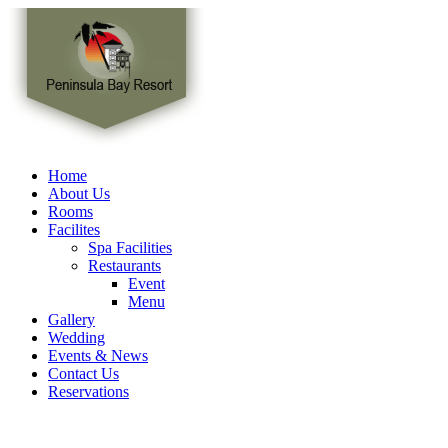
Home
About Us
Rooms
Facilites
Spa Facilities
Restaurants
Event
Menu
Gallery
Wedding
Events & News
Contact Us
Reservations