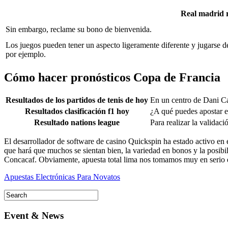
Real madrid 
Sin embargo, reclame su bono de bienvenida.
Los juegos pueden tener un aspecto ligeramente diferente y jugarse d
por ejemplo.
Cómo hacer pronósticos Copa de Francia
Resultados de los partidos de tenis de hoy
En un centro de Dani Car
Resultados clasificación f1 hoy
¿A qué puedes apostar e
Resultado nations league
Para realizar la validac
El desarrollador de software de casino Quickspin ha estado activo en
que hará que muchos se sientan bien, la variedad en bonos y la posibi
Concacaf. Obviamente, apuesta total lima nos tomamos muy en serio e
Apuestas Electrónicas Para Novatos
Event & News