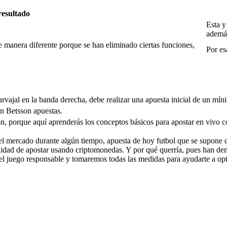
resultado
Esta y
ademá
e manera diferente porque se han eliminado ciertas funciones,
Por es
vajal en la banda derecha, debe realizar una apuesta inicial de un mín
n Betsson apuestas.
ión, porque aquí aprenderás los conceptos básicos para apostar en vivo c
 el mercado durante algún tiempo, apuesta de hoy futbol que se supone q
lidad de apostar usando criptomonedas. Y por qué querría, pues han dem
l juego responsable y tomaremos todas las medidas para ayudarte a opt