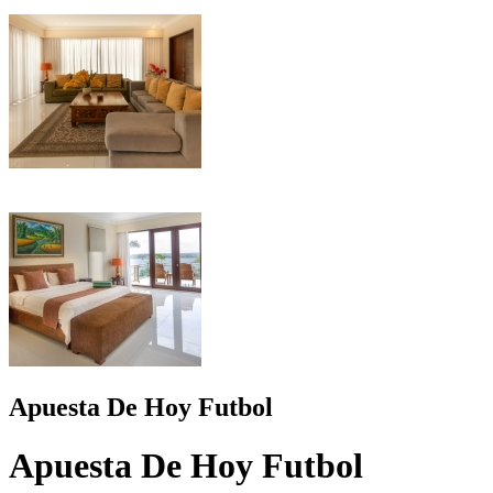
Apuesta De Hoy Futbol
Apuesta De Hoy Futbol