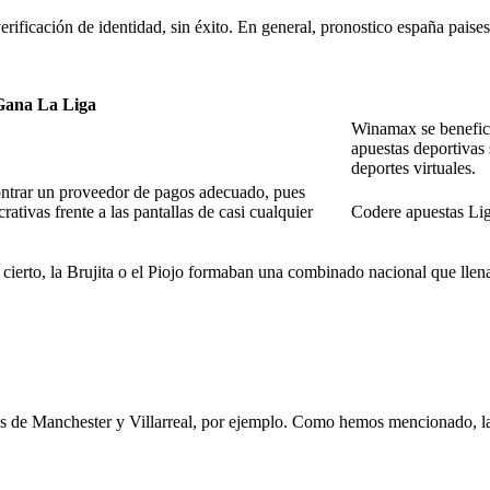
verificación de identidad, sin éxito. En general, pronostico españa paises
Gana La Liga
Winamax se benefici
apuestas deportivas
deportes virtuales.
ncontrar un proveedor de pagos adecuado, pues
tivas frente a las pantallas de casi cualquier
Codere apuestas L
 cierto, la Brujita o el Piojo formaban una combinado nacional que lle
rás de Manchester y Villarreal, por ejemplo. Como hemos mencionado, la