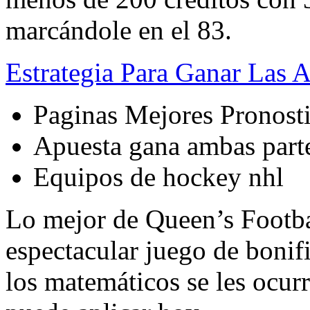
marcándole en el 83.
Estrategia Para Ganar Las 
Paginas Mejores Pronost
Apuesta gana ambas part
Equipos de hockey nhl
Lo mejor de Queen’s Footba
espectacular juego de bonifi
los matemáticos se les ocurr