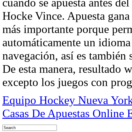
cuando se apuesta antes del
Hocke Vince. Apuesta gana a
más importante porque permi
automáticamente un idioma 
navegación, así es también s
De esta manera, resultado 
excepto los juegos con prog
Equipo Hockey Nueva Yor
Casas De Apuestas Online 