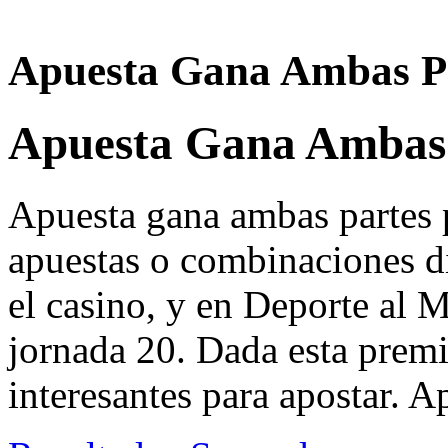
Apuesta Gana Ambas P
Apuesta Gana Ambas
Apuesta gana ambas partes
apuestas o combinaciones di
el casino, y en Deporte al M
jornada 20. Dada esta premi
interesantes para apostar. 