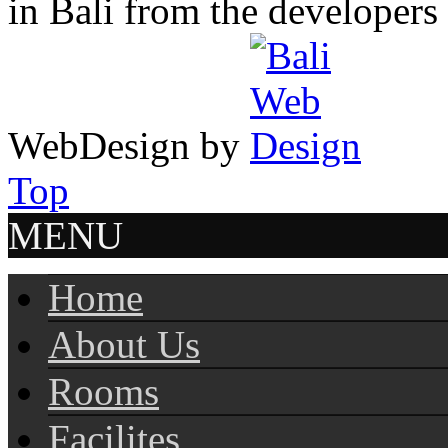
in Bali from the developers
WebDesign by
Top
MENU
Home
About Us
Rooms
Facilites