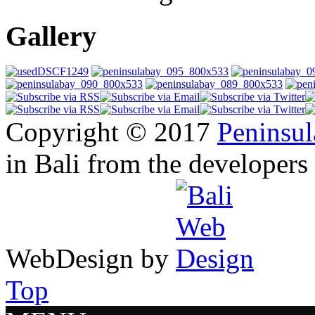
Gallery
Copyright © 2017
Peninsul
in Bali from the developers
WebDesign by
Top