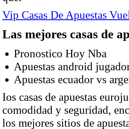
Vip Casas De Apuestas Vue
Las mejores casas de ap
Pronostico Hoy Nba
Apuestas android jugador
Apuestas ecuador vs arge
Ios casas de apuestas euro
comodidad y seguridad, enc
los mejores sitios de apuest