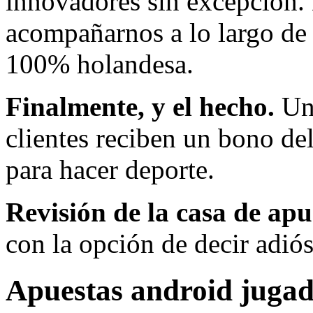
innovadores sin excepción.
acompañarnos a lo largo de 
100% holandesa.
Finalmente, y el hecho.
Un
clientes reciben un bono de
para hacer deporte.
Revisión de la casa de apu
con la opción de decir adiós
Apuestas android jugad