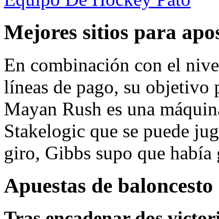
Mejores sitios para apo
En combinación con el nive
líneas de pago, su objetivo 
Mayan Rush es una máquina
Stakelogic que se puede jug
giro, Gibbs supo que había
Apuestas de baloncesto
Tras encadenar dos victoria