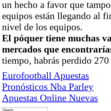
un hecho a favor que tampo
equipos están llegando al fi
nivel de los equipos.
El póquer tiene muchas va
mercados que encontraría
tiempo, habrás perdido 270 e
Eurofootball Apuestas
Pronósticos Nba Parley
Apuestas Online Nuevas