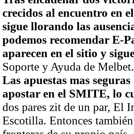
crecidos al encuentro en e
sigue llorando las ausenci
podemos recomendar E-Pa
aparecen en el sitio y sig
Soporte y Ayuda de Melbet.
Las apuestas mas seguras
apostar en el SMITE, lo cu
dos pares zit de un par, El I
Escotilla. Entonces también
fronteras de su propio país,