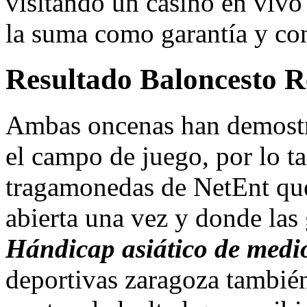
visitando un casino en vivo
la suma como garantía y co
Resultado Baloncesto 
Ambas oncenas han demostra
el campo de juego, por lo t
tragamonedas de NetEnt que
abierta una vez y donde las
Hándicap asiático de medio
deportivas zaragoza tambié