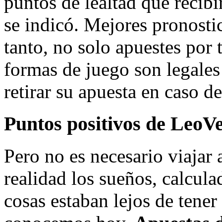
puntos de lealtad que recibi
se indicó. Mejores pronostic
tanto, no solo apuestes por 
formas de juego son legales
retirar su apuesta en caso de
Puntos positivos de LeoV
Pero no es necesario viajar
realidad los sueños, calcula
cosas estaban lejos de tener