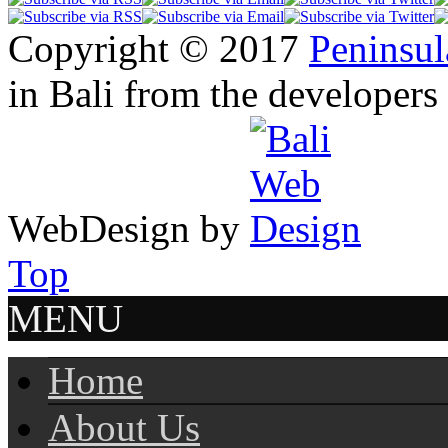
Copyright © 2017
Peninsul
in Bali from the developers
WebDesign by
Top
MENU
Home
About Us