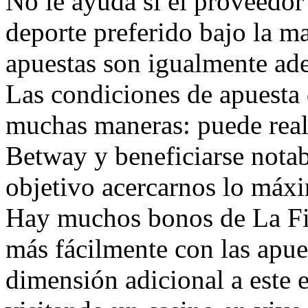
No le ayuda si el proveedor
deporte preferido bajo la ma
apuestas son igualmente ade
Las condiciones de apuesta
muchas maneras: puede reali
Betway y beneficiarse nota
objetivo acercarnos lo máxi
Hay muchos bonos de La Fie
más fácilmente con las apue
dimensión adicional a este 