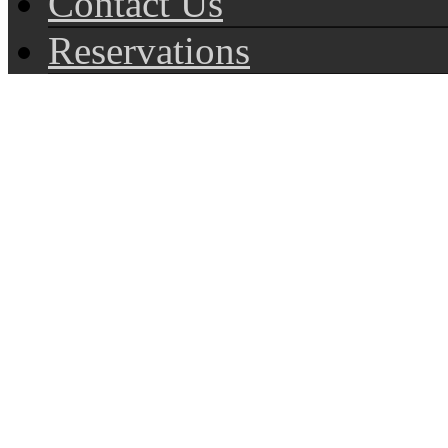
Contact Us
Reservations