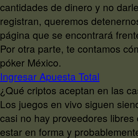
cantidades de dinero y no dar
registran, queremos detenerno
página que se encontrará frente 
Por otra parte, te contamos c
póker México.
Ingresar Apuesta Total
¿Qué criptos aceptan en las c
Los juegos en vivo siguen sien
casi no hay proveedores libres
estar en forma y probablemente