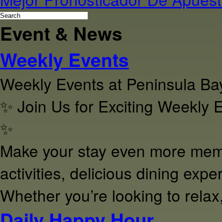
Event & News
Weekly Events
Weekly Events at Peninsula Bay
✨ Join Us for Exciting Weekly E
✨
Make your stay even more memo
activities, delicious dining exp
Whether you’re looking to rela
Daily Happy Hour