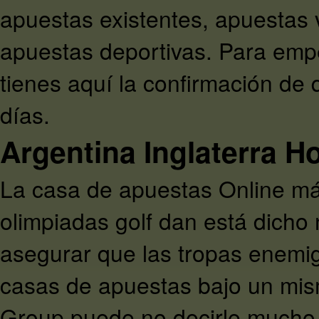
apuestas existentes, apuestas v
apuestas deportivas. Para empez
tienes aquí la confirmación de 
días.
Argentina Inglaterra H
La casa de apuestas Online más
olimpiadas golf dan está dicho
asegurar que las tropas enemig
casas de apuestas bajo un mis
Group puede no decirle mucho. 