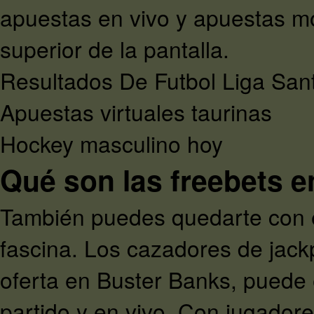
apuestas en vivo y apuestas mó
superior de la pantalla.
Resultados De Futbol Liga San
Apuestas virtuales taurinas
Hockey masculino hoy
Qué son las freebets e
También puedes quedarte con e
fascina. Los cazadores de jac
oferta en Buster Banks, puede e
partido y en vivo. Con jugador