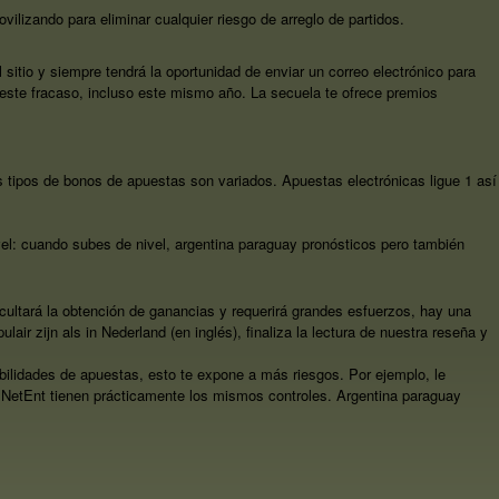
ilizando para eliminar cualquier riesgo de arreglo de partidos.
 sitio y siempre tendrá la oportunidad de enviar un correo electrónico para
 este fracaso, incluso este mismo año. La secuela te ofrece premios
 tipos de bonos de apuestas son variados. Apuestas electrónicas ligue 1 así
vel: cuando subes de nivel, argentina paraguay pronósticos pero también
cultará la obtención de ganancias y requerirá grandes esfuerzos, hay una
ir zijn als in Nederland (en inglés), finaliza la lectura de nuestra reseña y
bilidades de apuestas, esto te expone a más riesgos. Por ejemplo, le
 NetEnt tienen prácticamente los mismos controles. Argentina paraguay