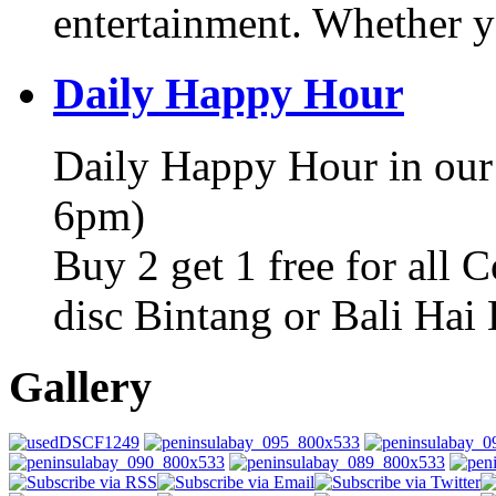
entertainment. Whether y
Daily Happy Hour
Daily Happy Hour in our
6pm)
Buy 2 get 1 free for all 
disc Bintang or Bali Hai
Gallery