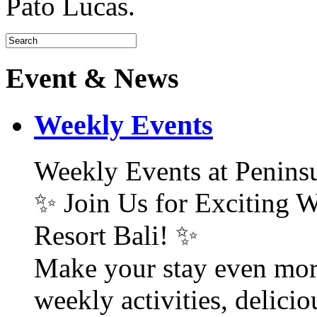
Pato Lucas.
Event & News
Weekly Events
Weekly Events at Peninsu
✨ Join Us for Exciting W
Resort Bali! ✨
Make your stay even mor
weekly activities, delici