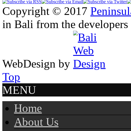
Copyright © 2017
Peninsul
in Bali from the developers
WebDesign by
Top
MENU
Home
About Us