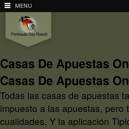
MENU
Casas De Apuestas On
Casas De Apuestas On
Todas las casas de apuestas ta
impuesto a las apuestas, pero 
cualidades. Y la aplicación Tip