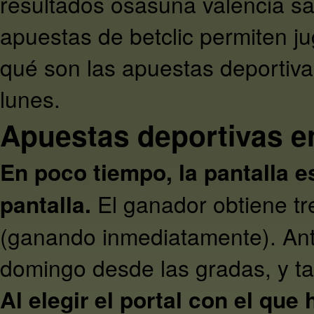
resultados osasuna valencia sa
apuestas de betclic permiten ju
qué son las apuestas deportiva
lunes.
Apuestas deportivas en
En poco tiempo, la pantalla 
pantalla.
El ganador obtiene tr
(ganando inmediatamente). Anto
domingo desde las gradas, y t
Al elegir el portal con el q