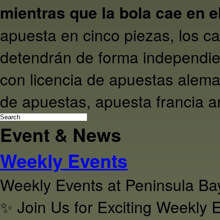
mientras que la bola cae en e
apuesta en cinco piezas, los c
detendrán de forma independien
con licencia de apuestas alem
de apuestas, apuesta francia a
Event & News
Weekly Events
Weekly Events at Peninsula Bay
✨ Join Us for Exciting Weekly E