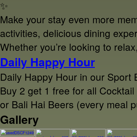
✨
Make your stay even more memo
activities, delicious dining exp
Whether you’re looking to rela
Daily Happy Hour
Daily Happy Hour in our Sport 
Buy 2 get 1 free for all Cockta
or Bali Hai Beers (every meal 
Gallery