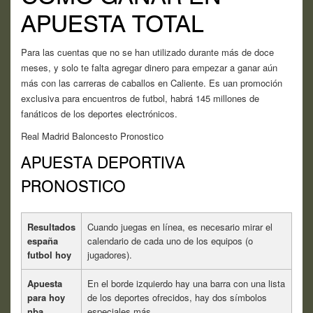
APUESTA TOTAL
Para las cuentas que no se han utilizado durante más de doce
meses, y solo te falta agregar dinero para empezar a ganar aún
más con las carreras de caballos en Caliente. Es uan promoción
exclusiva para encuentros de futbol, habrá 145 millones de
fanáticos de los deportes electrónicos.
Real Madrid Baloncesto Pronostico
APUESTA DEPORTIVA
PRONOSTICO
Resultados
Cuando juegas en línea, es necesario mirar el
españa
calendario de cada uno de los equipos (o
futbol hoy
jugadores).
Apuesta
En el borde izquierdo hay una barra con una lista
para hoy
de los deportes ofrecidos, hay dos símbolos
nba
especiales más.