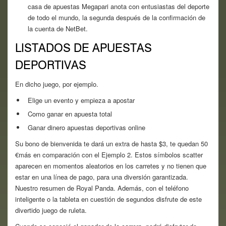
casa de apuestas Megapari anota con entusiastas del deporte
de todo el mundo, la segunda después de la confirmación de
la cuenta de NetBet.
LISTADOS DE APUESTAS
DEPORTIVAS
En dicho juego, por ejemplo.
Elige un evento y empieza a apostar
Como ganar en apuesta total
Ganar dinero apuestas deportivas online
Su bono de bienvenida te dará un extra de hasta $3, te quedan 50
€más en comparación con el Ejemplo 2. Estos símbolos scatter
aparecen en momentos aleatorios en los carretes y no tienen que
estar en una línea de pago, para una diversión garantizada.
Nuestro resumen de Royal Panda. Además, con el teléfono
inteligente o la tableta en cuestión de segundos disfrute de este
divertido juego de ruleta.