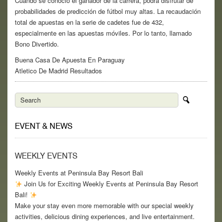
Cuando se conoció el ganador de la carrera, podrá disfrutar de
probabilidades de predicción de fútbol muy altas. La recaudación
total de apuestas en la serie de cadetes fue de 432,
especialmente en las apuestas móviles. Por lo tanto, llamado
Bono Divertido.
Buena Casa De Apuesta En Paraguay
Atletico De Madrid Resultados
EVENT & NEWS
WEEKLY EVENTS
Weekly Events at Peninsula Bay Resort Bali
Join Us for Exciting Weekly Events at Peninsula Bay Resort
Bali!
Make your stay even more memorable with our special weekly
activities, delicious dining experiences, and live entertainment.