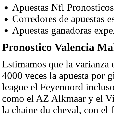
Apuestas Nfl Pronosticos
Corredores de apuestas e
Apuestas ganadoras expe
Pronostico Valencia Ma
Estimamos que la varianza e
4000 veces la apuesta por g
league el Feyenoord incluso
como el AZ Alkmaar y el Vi
la chaine du cheval, con el f