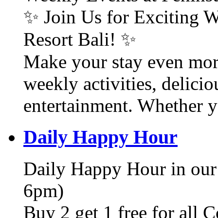
✨ Join Us for Exciting W
Resort Bali! ✨
Make your stay even mor
weekly activities, delici
entertainment. Whether y
Daily Happy Hour
Daily Happy Hour in our
6pm)
Buy 2 get 1 free for all 