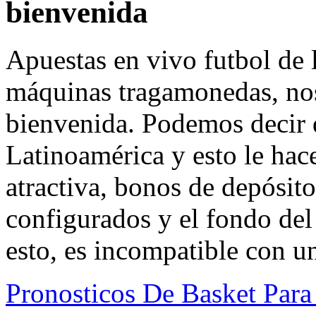
bienvenida
Apuestas en vivo futbol de
máquinas tragamonedas, no
bienvenida. Podemos decir 
Latinoamérica y esto le hac
atractiva, bonos de depósit
configurados y el fondo del
esto, es incompatible con u
Pronosticos De Basket Par