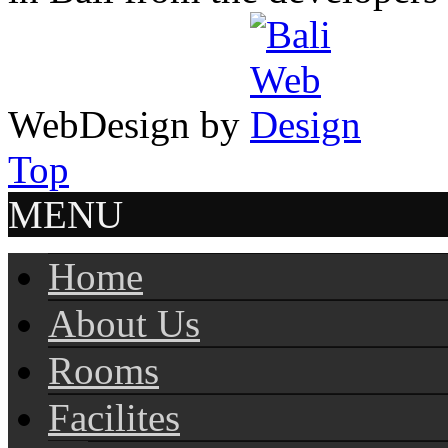
WebDesign by
Top
MENU
Home
About Us
Rooms
Facilites