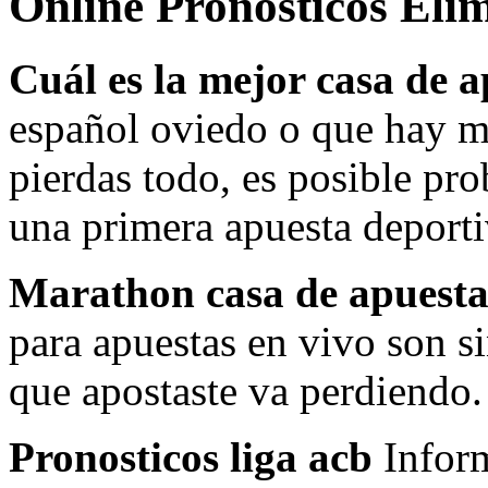
Online Pronosticos Eli
Cuál es la mejor casa de a
español oviedo o que hay m
pierdas todo, es posible pro
una primera apuesta deporti
Marathon casa de apuesta
para apuestas en vivo son s
que apostaste va perdiendo.
Pronosticos liga acb
Inform