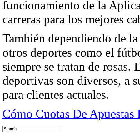
funcionamiento de la Aplic
carreras para los mejores ca
También dependiendo de la 
otros deportes como el fútb
siempre se tratan de rosas.
deportivas son diversos, a s
para clientes actuales.
Cómo Cuotas De Apuestas 