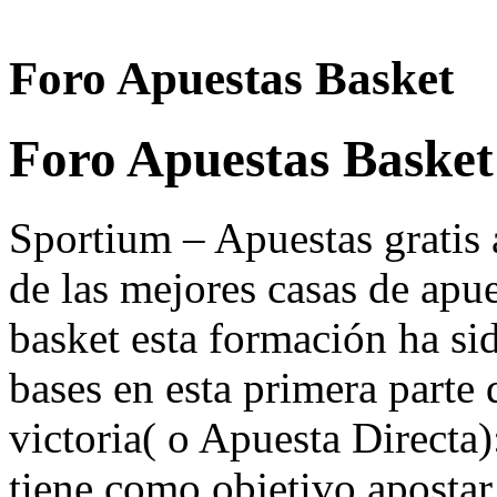
Foro Apuestas Basket
Foro Apuestas Basket
Sportium – Apuestas gratis 
de las mejores casas de apu
basket esta formación ha si
bases en esta primera parte
victoria( o Apuesta Directa):
tiene como objetivo apostar 