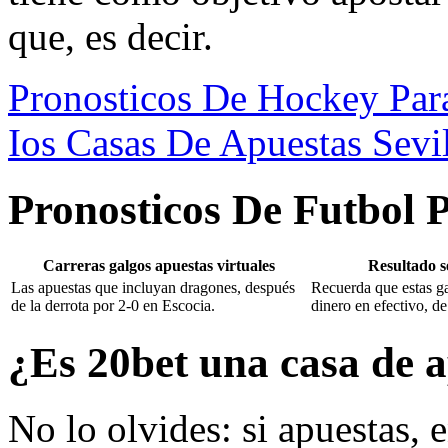
que, es decir.
Pronosticos De Hockey Par
Ios Casas De Apuestas Sevi
Pronosticos De Futbol 
Carreras galgos apuestas virtuales
Resultado s
Las apuestas que incluyan dragones, después
Recuerda que estas ga
de la derrota por 2-0 en Escocia.
dinero en efectivo, de
¿Es 20bet una casa de a
No lo olvides: si apuestas, 