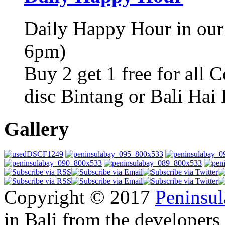
Daily Happy Hour in our
6pm)
Buy 2 get 1 free for all 
disc Bintang or Bali Hai
Gallery
Copyright © 2017
Peninsul
in Bali from the developers