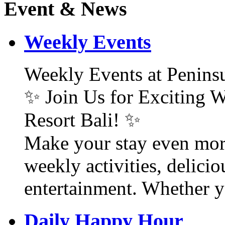
Event & News
Weekly Events
Weekly Events at Peninsu
✨ Join Us for Exciting W
Resort Bali! ✨
Make your stay even mor
weekly activities, delici
entertainment. Whether y
Daily Happy Hour