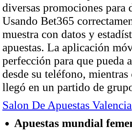
diversas promociones para d
Usando Bet365 correctament
muestra con datos y estadís
apuestas. La aplicación móv
perfección para que pueda a
desde su teléfono, mientras
llegó en un partido de grup
Salon De Apuestas Valencia
Apuestas mundial feme