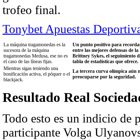
trofeo final.
Tonybet Apuestas Deportiv
La máquina tragamonedas es la
Un punto positivo para recordar
sucesora de la máquina
entre las mejores defensas de la
tragamonedas Medusa, ese no es
Brittney Sykes, el seguimiento de
el caso de las líneas fijas.
tabla de estadísticas que ofrece.
Mientras sigas teniendo una
La tercera curva olímpica aún no
bonificación activa, el póquer o el
preocuparse por la seguridad.
blackjack.
Resultado Real Sociedad
Todo esto es un indicio de 
participante Volga Ulyanovs