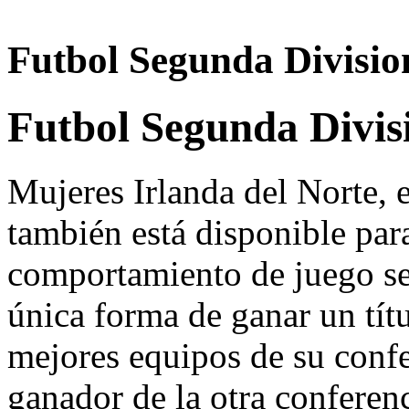
Futbol Segunda Divisio
Futbol Segunda Divis
Mujeres Irlanda del Norte, e
también está disponible par
comportamiento de juego se 
única forma de ganar un títu
mejores equipos de su confe
ganador de la otra conferenc