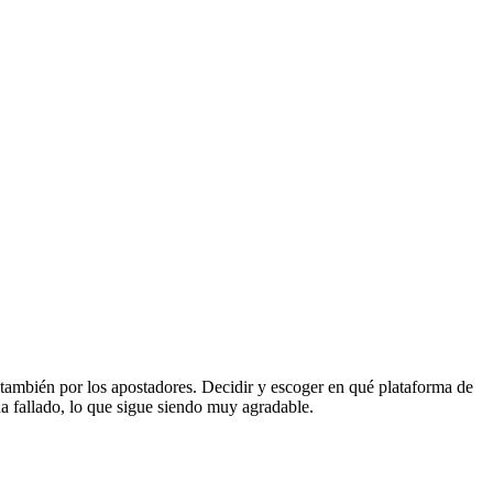
 también por los apostadores. Decidir y escoger en qué plataforma de
ha fallado, lo que sigue siendo muy agradable.