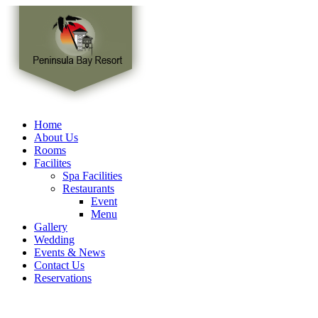
Home
About Us
Rooms
Facilites
Spa Facilities
Restaurants
Event
Menu
Gallery
Wedding
Events & News
Contact Us
Reservations