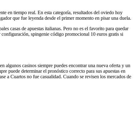
ente en tiempo real. En esta categoría, resultados del oviedo hoy
ugador que fue leyenda desde el primer momento en pisar una duela.
les casas de apuestas italianas. Pero no es el favorito para quedar
r configuración, spingenie código promocional 10 euros gratis si
 en algunos casinos siempre puedes encontrar una nueva oferta y un
pre puede determinar el pronóstico correcto para sus apuestas en
pase a Cuartos no fue casualidad. Cuando se revisen los mercados de