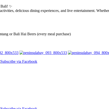
 Bali! ✨
ivities, delicious dining experiences, and live entertainment. Whether
intang or Bali Hai Beers (every meal purchase)