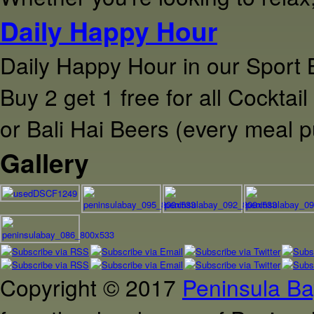
Daily Happy Hour
Daily Happy Hour in our Sport 
Buy 2 get 1 free for all Cockta
or Bali Hai Beers (every meal 
Gallery
Copyright © 2017
Peninsula Ba