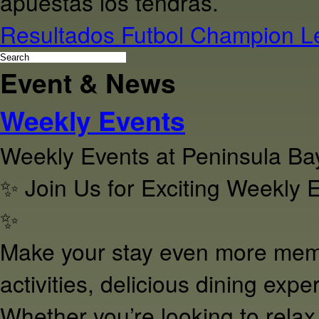
apuestas los tendrás.
Resultados Futbol Champion 
Event & News
Weekly Events
Weekly Events at Peninsula Bay
✨ Join Us for Exciting Weekly E
✨
Make your stay even more memo
activities, delicious dining exp
Whether you’re looking to rela