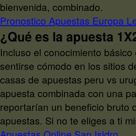
bienvenida, combinado.
Pronostico Apuestas Europa L
¿Qué es la apuesta 1X
Incluso el conocimiento básico 
sentirse cómodo en los sitios d
casas de apuestas peru vs urug
apuesta combinada con una par
reportarían un beneficio bruto
apuestas. Si no te eliges a ti 
Apuestas Online San Isidro