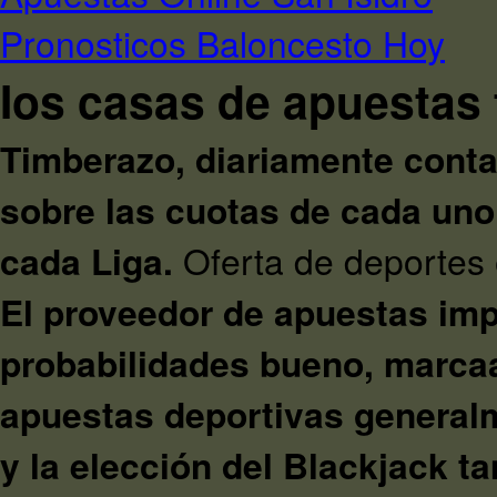
Pronosticos Baloncesto Hoy
Ios casas de apuestas 
Timberazo, diariamente conta
sobre las cuotas de cada un
cada Liga.
Oferta de deportes
El proveedor de apuestas imp
probabilidades bueno, marca
apuestas deportivas generalm
y la elección del Blackjack 