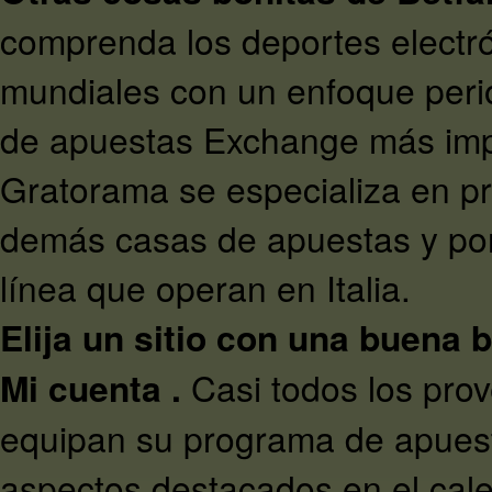
comprenda los deportes electró
mundiales con un enfoque period
de apuestas Exchange más imp
Gratorama se especializa en pr
demás casas de apuestas y por
línea que operan en Italia.
Elija un sitio con una buena 
Mi cuenta .
Casi todos los pro
equipan su programa de apuest
aspectos destacados en el cale