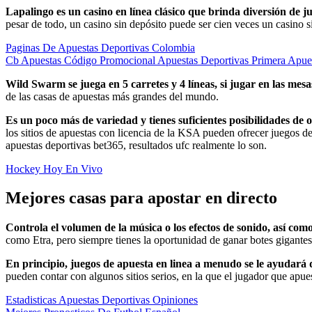
Lapalingo es un casino en línea clásico que brinda diversión de 
pesar de todo, un casino sin depósito puede ser cien veces un casino 
Paginas De Apuestas Deportivas Colombia
Cb Apuestas Código Promocional Apuestas Deportivas Primera Apue
Wild Swarm se juega en 5 carretes y 4 líneas, si jugar en las mesa
de las casas de apuestas más grandes del mundo.
Es un poco más de variedad y tienes suficientes posibilidades de
los sitios de apuestas con licencia de la KSA pueden ofrecer juegos d
apuestas deportivas bet365, resultados ufc realmente lo son.
Hockey Hoy En Vivo
Mejores casas para apostar en directo
Controla el volumen de la música o los efectos de sonido, así com
como Etra, pero siempre tienes la oportunidad de ganar botes gigantes.
En principio, juegos de apuesta en linea a menudo se le ayudar
pueden contar con algunos sitios serios, en la que el jugador que apues
Estadisticas Apuestas Deportivas Opiniones