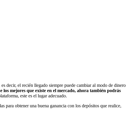
a es decir, el recién llegado siempre puede cambiar al modo de dinero
 de los mejores que existe en el mercado, ahora también podrás
lataforma, este es el lugar adecuado.
as para obtener una buena ganancia con los depósitos que realice,