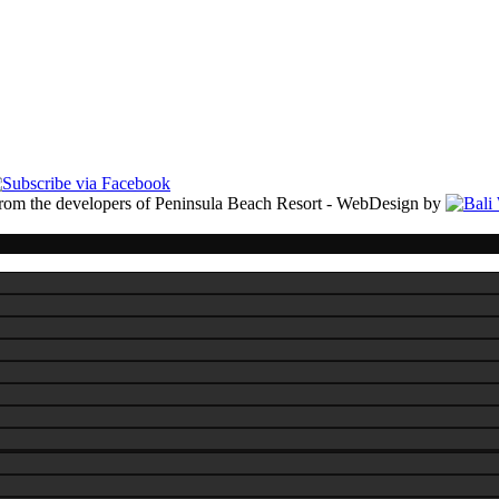
 from the developers of Peninsula Beach Resort - WebDesign by