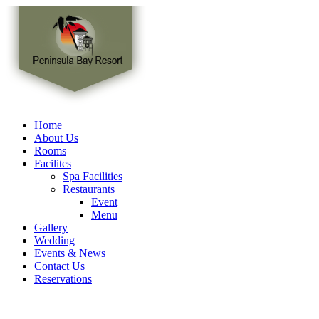
Home
About Us
Rooms
Facilites
Spa Facilities
Restaurants
Event
Menu
Gallery
Wedding
Events & News
Contact Us
Reservations