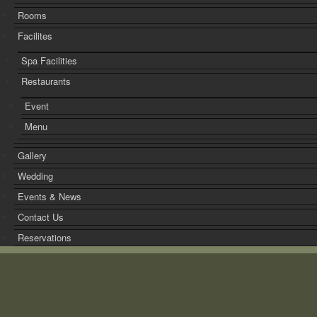
Rooms
Facilites
Spa Facilities
Restaurants
Event
Menu
Gallery
Wedding
Events & News
Contact Us
Reservations