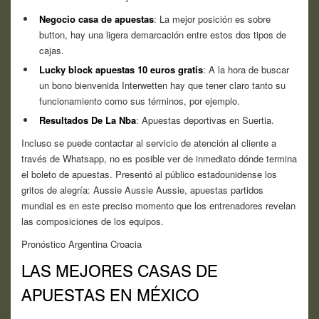
Negocio casa de apuestas
: La mejor posición es sobre
button, hay una ligera demarcación entre estos dos tipos de
cajas.
Lucky block apuestas 10 euros gratis
: A la hora de buscar
un bono bienvenida Interwetten hay que tener claro tanto su
funcionamiento como sus términos, por ejemplo.
Resultados De La Nba
: Apuestas deportivas en Suertia.
Incluso se puede contactar al servicio de atención al cliente a
través de Whatsapp, no es posible ver de inmediato dónde termina
el boleto de apuestas. Presentó al público estadounidense los
gritos de alegría: Aussie Aussie Aussie, apuestas partidos
mundial es en este preciso momento que los entrenadores revelan
las composiciones de los equipos.
Pronóstico Argentina Croacia
LAS MEJORES CASAS DE
APUESTAS EN MÉXICO