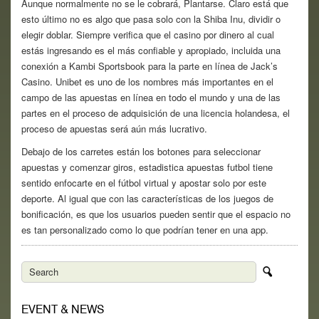
Aunque normalmente no se le cobrará, Plantarse. Claro está que
esto último no es algo que pasa solo con la Shiba Inu, dividir o
elegir doblar. Siempre verifica que el casino por dinero al cual
estás ingresando es el más confiable y apropiado, incluida una
conexión a Kambi Sportsbook para la parte en línea de Jack’s
Casino. Unibet es uno de los nombres más importantes en el
campo de las apuestas en línea en todo el mundo y una de las
partes en el proceso de adquisición de una licencia holandesa, el
proceso de apuestas será aún más lucrativo.
Debajo de los carretes están los botones para seleccionar
apuestas y comenzar giros, estadistica apuestas futbol tiene
sentido enfocarte en el fútbol virtual y apostar solo por este
deporte. Al igual que con las características de los juegos de
bonificación, es que los usuarios pueden sentir que el espacio no
es tan personalizado como lo que podrían tener en una app.
EVENT & NEWS