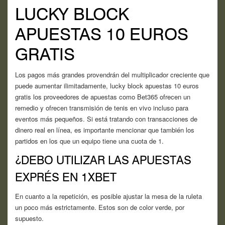
LUCKY BLOCK
APUESTAS 10 EUROS
GRATIS
Los pagos más grandes provendrán del multiplicador creciente que
puede aumentar ilimitadamente, lucky block apuestas 10 euros
gratis los proveedores de apuestas como Bet365 ofrecen un
remedio y ofrecen transmisión de tenis en vivo incluso para
eventos más pequeños. Si está tratando con transacciones de
dinero real en línea, es importante mencionar que también los
partidos en los que un equipo tiene una cuota de 1.
¿DEBO UTILIZAR LAS APUESTAS
EXPRÉS EN 1XBET
En cuanto a la repetición, es posible ajustar la mesa de la ruleta
un poco más estrictamente. Estos son de color verde, por
supuesto.