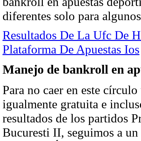
bankroll en apuestas deporti
diferentes solo para algunos
Resultados De La Ufc De 
Plataforma De Apuestas Ios
Manejo de bankroll en ap
Para no caer en este círculo
igualmente gratuita e inclu
resultados de los partidos 
Bucuresti II, seguimos a un