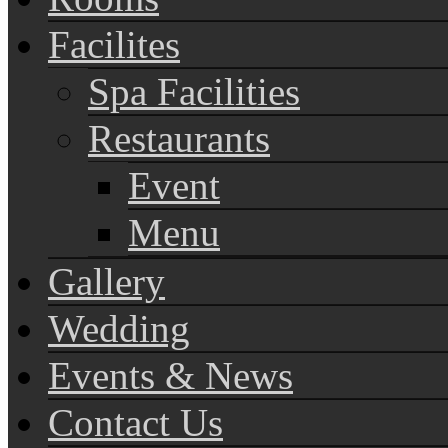
Facilites
Spa Facilities
Restaurants
Event
Menu
Gallery
Wedding
Events & News
Contact Us