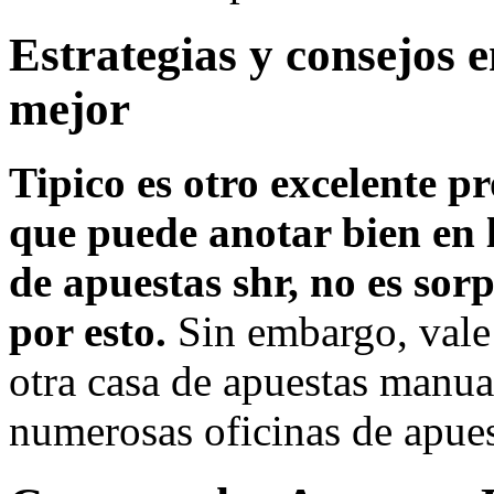
Estrategias y consejos 
mejor
Tipico es otro excelente p
que puede anotar bien en 
de apuestas shr, no es sor
por esto.
Sin embargo, vale
otra casa de apuestas manu
numerosas oficinas de apue