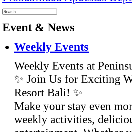
Event & News
Weekly Events
Weekly Events at Peninsu
✨ Join Us for Exciting W
Resort Bali! ✨
Make your stay even mor
weekly activities, delici