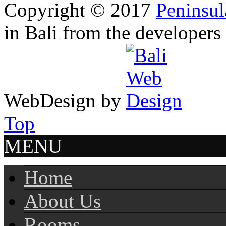
Copyright © 2017
Peninsul
in Bali from the developers
WebDesign by
Top
MENU
Home
About Us
Rooms