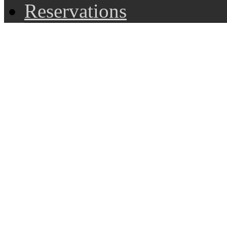
Reservations