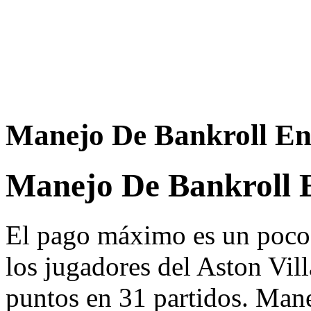
Manejo De Bankroll En
Manejo De Bankroll 
El pago máximo es un poco 
los jugadores del Aston Vil
puntos en 31 partidos. Mane