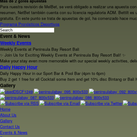
Mas de 2 goles apuestas
Para nuestra revisión de MelBet, se verá obligado a realizar una apuesta con 
resumen, NetBet también cuenta con su licencia regulatoria ADM. Bettilt es 
gratuita. En este punto se trata de apuestas de gol, ha comenzado hace mu
Programa Pronósticos Deportivos
Event & News
Weekly Events
Weekly Events at Peninsula Bay Resort Bali
✨ Join Us for Exciting Weekly Events at Peninsula Bay Resort Bali! ✨
Make your stay even more memorable with our special weekly activities, delic
Daily Happy Hour
Daily Happy Hour in our Sport Bar & Pool Bar (4pm to 6pm)
Buy 2 get 1 free for all Cocktail some item and get 10% disc Bintang or Bali
Gallery
Home
About Us
Gallery
Contact Us
Events & News