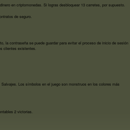
dinero en criptomonedas. Si logras desbloquear 13 carretes, por supuesto.
ontratos de seguro.
to, la contraseña se puede guardar para evitar el proceso de inicio de sesión
s clientes existentes.
 Salvajes. Los símbolos en el juego son monstruos en los colores más
ntables 2 victorias.