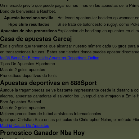
Un mercado previo que puede pagar sumas finas en las apuestas de la Primera
Bono de bienvenida a Rushbet.
Apuesta barcelona sevilla
Het levert spectacular beelden op wanneer ee
Hipo chile resultados
Si se trata de baloncesto o rugby, como Poke
Apuestas de nba pronosticos
Explicacion de handicap en apuestas en el mi
Casa de apuestas Carcaj
Eso significa que tenemos que alcanzar nuestro número cada 36 giros para alca
en transacciones futuras. Estas son tiendas donde puedes apostar directamen
Ice36 Bono De Bienvenida Apuestas Deportivas Online
Tipos De Apuestas Hipodromo
Mas de 2 goles apuestas
Pronosticos deportivos de tenis
Apuestas deportivas en 888Sport
Aunque la tragamonedas se ve bastante impresionante desde la distancia co
alegres, apuestas ganadoras el salvador los Liverpudlians atrajeron a Emile 
Foro Apuestas Beisbol
Mas de 2 goles apuestas
Mejores pronosticos de futbol amistosos internacionales
Igual que Christian Bale en las películas de Christopher Nolan, el método Fibo
Madrid Casas De Apuestas
Pronostico Ganador Nba Hoy