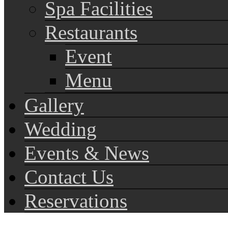
Spa Facilities
Restaurants
Event
Menu
Gallery
Wedding
Events & News
Contact Us
Reservations