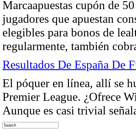
Marcaapuestas cupón de 50 
jugadores que apuestan con
elegibles para bonos de lea
regularmente, también cobr
Resultados De España De F
El póquer en línea, allí se 
Premier League. ¿Ofrece W
Aunque es casi trivial señal