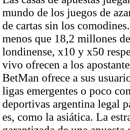
mundo de los juegos de azar
de cartas sin los comodines.
menos que 18,2 millones de 
londinense, x10 y x50 respe
vivo ofrecen a los apostant
BetMan ofrece a sus usuario
ligas emergentes o poco co
deportivas argentina legal p
es, como la asiática. La est
garantizada de una apuesta 