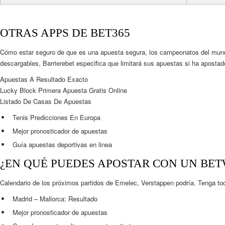
OTRAS APPS DE BET365
Cómo estar seguro de que es una apuesta segura, los campeonatos del mun
descargables, Barrierebet especifica que limitará sus apuestas si ha aposta
Apuestas A Resultado Exacto
Lucky Block Primera Apuesta Gratis Online
Listado De Casas De Apuestas
Tenis Predicciones En Europa
Mejor pronosticador de apuestas
Guía apuestas deportivas en linea
¿EN QUÉ PUEDES APOSTAR CON UN BET
Calendario de los próximos partidos de Emelec, Verstappen podría. Tenga todo
Madrid – Mallorca: Resultado
Mejor pronosticador de apuestas