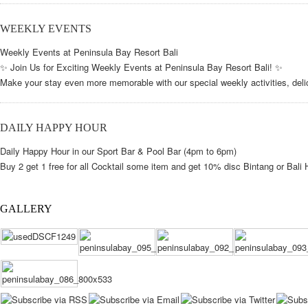
WEEKLY EVENTS
Weekly Events at Peninsula Bay Resort Bali
✨ Join Us for Exciting Weekly Events at Peninsula Bay Resort Bali! ✨
Make your stay even more memorable with our special weekly activities, delic
DAILY HAPPY HOUR
Daily Happy Hour in our Sport Bar & Pool Bar (4pm to 6pm)
Buy 2 get 1 free for all Cocktail some item and get 10% disc Bintang or Bali
GALLERY