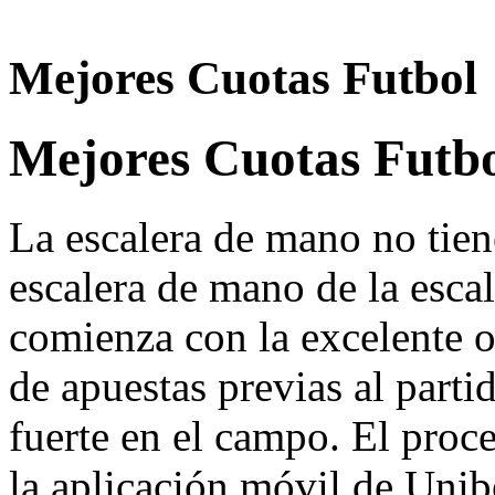
Mejores Cuotas Futbol
Mejores Cuotas Futb
La escalera de mano no tiene
escalera de mano de la escal
comienza con la excelente o
de apuestas previas al parti
fuerte en el campo. El proc
la aplicación móvil de Uni