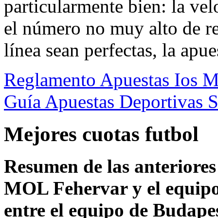
particularmente bien: la ve
el número no muy alto de re
línea sean perfectas, la apu
Reglamento Apuestas Ios M
Guía Apuestas Deportivas S
Mejores cuotas futbol
Resumen de las anteriores
MOL Fehervar y el equip
entre el equipo de Budap