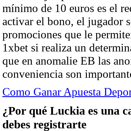
mínimo de 10 euros es el re
activar el bono, el jugador
promociones que le permiten
1xbet si realiza un determi
que en anomalie EB las anom
conveniencia son important
Como Ganar Apuesta Depor
¿Por qué Luckia es una c
debes registrarte