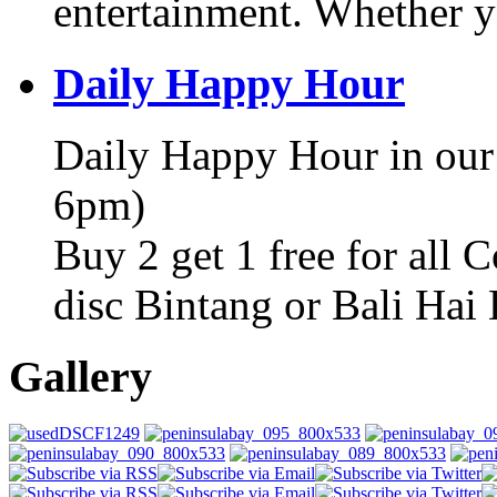
entertainment. Whether y
Daily Happy Hour
Daily Happy Hour in our
6pm)
Buy 2 get 1 free for all 
disc Bintang or Bali Hai
Gallery