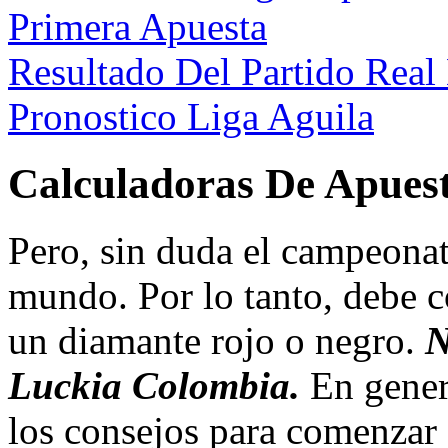
Primera Apuesta
Resultado Del Partido Real 
Pronostico Liga Aguila
Calculadoras De Apues
Pero, sin duda el campeonat
mundo. Por lo tanto, debe co
un diamante rojo o negro.
N
Luckia Colombia.
En genera
los consejos para comenzar 