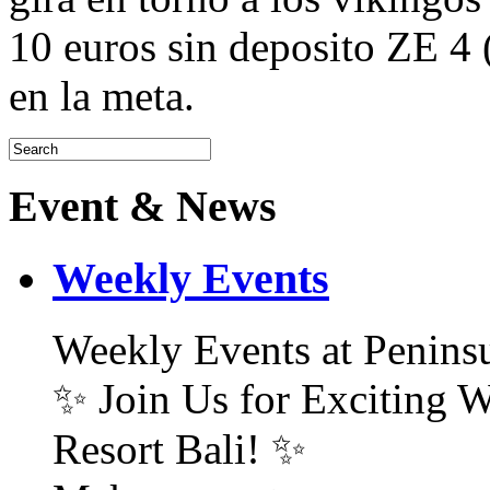
10 euros sin deposito ZE 4 
en la meta.
Event & News
Weekly Events
Weekly Events at Peninsu
✨ Join Us for Exciting W
Resort Bali! ✨