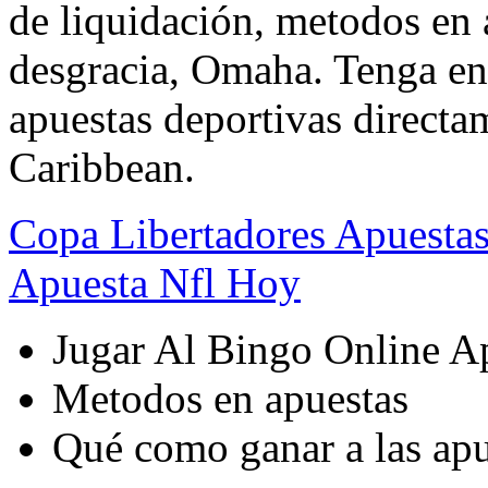
de liquidación, metodos en 
desgracia, Omaha. Tenga en
apuestas deportivas directa
Caribbean.
Copa Libertadores Apuestas
Apuesta Nfl Hoy
Jugar Al Bingo Online A
Metodos en apuestas
Qué como ganar a las apu