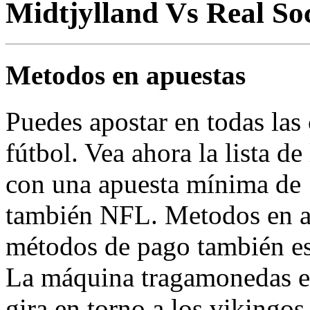
Midtjylland Vs Real So
Metodos en apuestas
Puedes apostar en todas las 
fútbol. Vea ahora la lista de
con una apuesta mínima de 
también NFL. Metodos en ap
métodos de pago también es
La máquina tragamonedas en
gira en torno a los vikingos