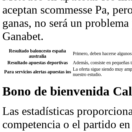
aceptan scommesse Pa, pero 
ganas, no será un problema
Ganabet.
Resultado baloncesto españa
Primero, deben hacerse algunos 
australia
Resultado apuestas deportivas
Además, consiste en pequeñas tar
La oferta sigue siendo muy ampl
Para servicios alertas apuestas ios
nuestro estudio.
Bono de bienvenida Cal
Las estadísticas proporciona
competencia o el partido en 