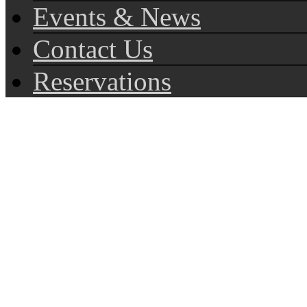
Events & News
Contact Us
Reservations