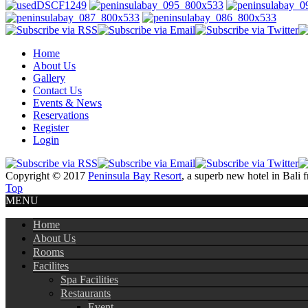
Home
About Us
Gallery
Contact Us
Events & News
Reservations
Register
Login
Copyright © 2017
Peninsula Bay Resort
, a superb new hotel in Bali
Top
MENU
Home
About Us
Rooms
Facilites
Spa Facilities
Restaurants
Event