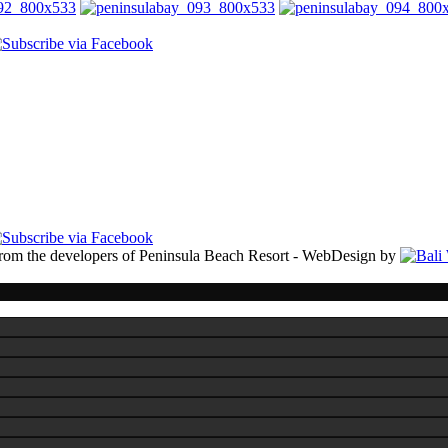
 from the developers of Peninsula Beach Resort - WebDesign by