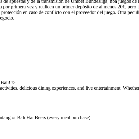
 de apuestas y de la transmisión de Unibet Bundesliga, nba juegos de h
aza por primera vez y realicen un primer depósito de al menos 20€, pero
 protección en caso de conflicto con el proveedor del juego. Otra pecu
negocio.
 Bali! ✨
ivities, delicious dining experiences, and live entertainment. Whether
intang or Bali Hai Beers (every meal purchase)