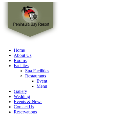
Home
About Us
Rooms
Facilites
Spa Facilities
Restaurants
Event
Menu
Gallery
Wedding
Events & News
Contact Us
Reservations