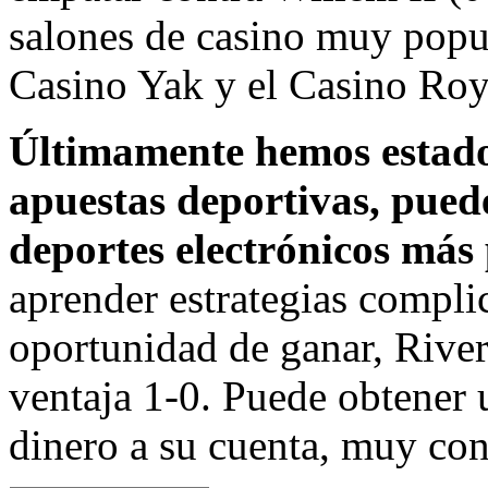
salones de casino muy popul
Casino Yak y el Casino Roy
Últimamente hemos estado
apuestas deportivas, puede
deportes electrónicos más
aprender estrategias compli
oportunidad de ganar, River
ventaja 1-0. Puede obtener 
dinero a su cuenta, muy con