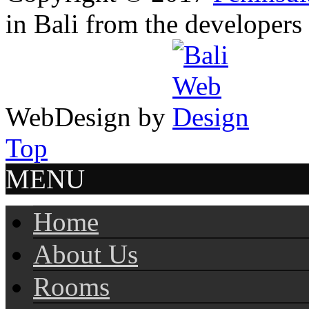
in Bali from the developers
WebDesign by
Top
MENU
Home
About Us
Rooms