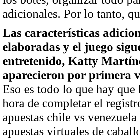
adicionales. Por lo tanto, q
Las características adicio
elaboradas y el juego sig
entretenido, Katty Martín
aparecieron por primera vez
Eso es todo lo que hay que h
hora de completar el registr
apuestas chile vs venezuela 
apuestas virtuales de caball