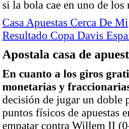
si la bola cae en uno de lo
Casa Apuestas Cerca De Mi
Resultado Copa Davis Esp
Apostala casa de apuest
En cuanto a los giros grat
monetarias y fraccionaria
decisión de jugar un doble 
puntos físicos de apuestas
empatar contra Willem II (0