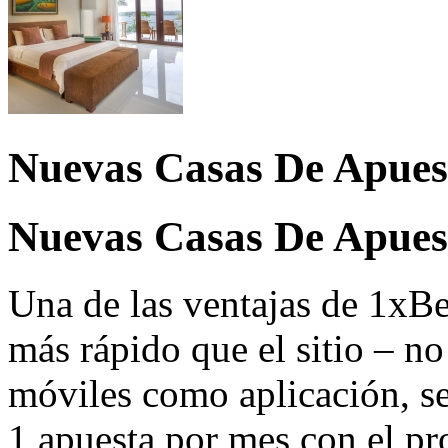
Nuevas Casas De Apuest
Nuevas Casas De Apuest
Una de las ventajas de 1xB
más rápido que el sitio – n
móviles como aplicación, s
1 apuesta por mes con el pr