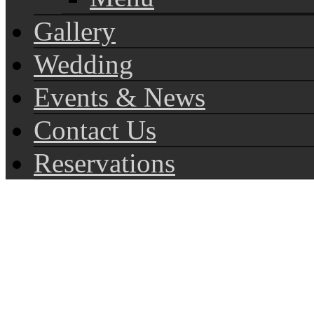
Gallery
Wedding
Events & News
Contact Us
Reservations