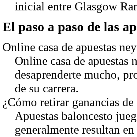
inicial entre Glasgow Ra
El paso a paso de las ap
Online casa de apuestas ne
Online casa de apuestas 
desaprenderte mucho, pro
de su carrera.
¿Cómo retirar ganancias de
Apuestas baloncesto jueg
generalmente resultan en 