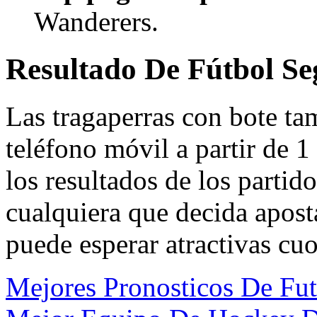
Wanderers.
Resultado De Fútbol Se
Las tragaperras con bote ta
teléfono móvil a partir de 1
los resultados de los partid
cualquiera que decida apost
puede esperar atractivas cuo
Mejores Pronosticos De F