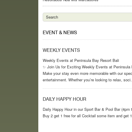
EVENT & NEWS
WEEKLY EVENTS
Weekly Events at Peninsula Bay Resort Bali
✨ Join Us for Exciting Weekly Events at Peninsula 
Make your stay even more memorable with our special
entertainment. Whether you’re looking to relax, soc
DAILY HAPPY HOUR
Daily Happy Hour in our Sport Bar & Pool Bar (4pm 
Buy 2 get 1 free for all Cocktail some item and get