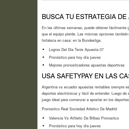
BUSCA TU ESTRATEGIA DE
En las últimas semanas, puede obtener fácilmente 
que el equipo pierde. Las mismas opciones también se
fortaleza en casa: en la Bundesliga.
Logros Del Dia Tenis Apuesta 07
Pronóstico para hoy día jueves
Mejores pronosticadores apuestas deportivas
USA SAFETYPAY EN LAS C
Argentina vs ecuador apuestas rentables siempre es
deportes electrónicos y fácil de entender. Luego de
juego ideal para comenzar a apostar en los deportes 
Pronostico Real Sociedad Atletico De Madrid
Valencia Vs Athletic De Bilbao Pronostico
Pronóstico para hoy día jueves