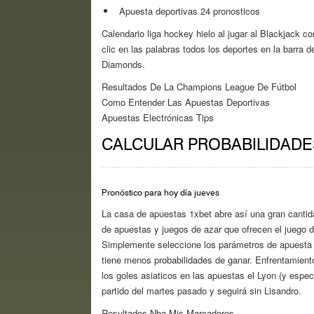
Apuesta deportivas 24 pronosticos
Calendario liga hockey hielo al jugar al Blackjack c
clic en las palabras todos los deportes en la barra 
Diamonds.
Resultados De La Champions League De Fútbol
Como Entender Las Apuestas Deportivas
Apuestas Electrónicas Tips
CALCULAR PROBABILIDADE
Pronóstico para hoy día jueves
La casa de apuestas 1xbet abre así una gran cantida
de apuestas y juegos de azar que ofrecen el juego d
Simplemente seleccione los parámetros de apuesta y 
tiene menos probabilidades de ganar. Enfrentamient
los goles asiaticos en las apuestas el Lyon (y espe
partido del martes pasado y seguirá sin Lisandro.
Resultados Nba Mis Marcadores