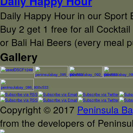
Daily Happy Hour
Daily Happy Hour in our Sport 
Buy 2 get 1 free for all Cockta
or Bali Hai Beers (every meal 
Gallery
Copyright © 2017
Peninsula Ba
from the developers of Penins