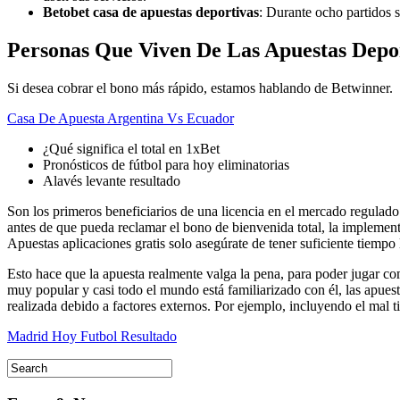
Betobet casa de apuestas deportivas
:
Durante ocho partidos se
Personas Que Viven De Las Apuestas Depo
Si desea cobrar el bono más rápido, estamos hablando de Betwinner.
Casa De Apuesta Argentina Vs Ecuador
¿Qué significa el total en 1xBet
Pronósticos de fútbol para hoy eliminatorias
Alavés levante resultado
Son los primeros beneficiarios de una licencia en el mercado regulad
antes de que pueda reclamar el bono de bienvenida total, la implemen
Apuestas aplicaciones gratis solo asegúrate de tener suficiente tiempo 
Esto hace que la apuesta realmente valga la pena, para poder jugar co
muy popular y casi todo el mundo está familiarizado con él, las apue
realizada debido a factores externos. Por ejemplo, incluyendo el mal 
Madrid Hoy Futbol Resultado