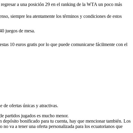
ó regresar a una posición 29 en el ranking de la WTA un poco más
nso, siempre lea atentamente los términos y condiciones de estos
 40 juegos de mesa.
uestas 10 euros gratis por lo que puede comunicarse fácilmente con el
e de ofertas únicas y atractivas.
de partidos jugados es mucho menor.
un depósito bonificado para tu cuenta, hay que mencionar también. Los
o no va a tener una oferta personalizada para los ecuatorianos que