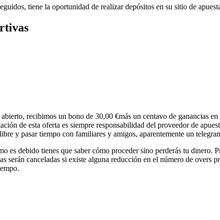
guidos, tiene la oportunidad de realizar depósitos en su sitio de apuest
rtivas
o abierto, recibimos un bono de 30,00 €más un centavo de ganancias en d
tación de esta oferta es siempre responsabilidad del proveedor de apues
libre y pasar tiempo con familiares y amigos, aparentemente un telegrama
mo es debido tienes que saber cómo proceder sino perderás tu dinero. Pro
stas serán canceladas si existe alguna reducción en el número de overs 
tiempo.