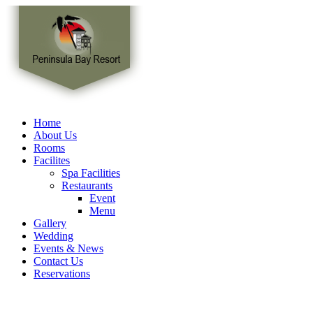
Home
About Us
Rooms
Facilites
Spa Facilities
Restaurants
Event
Menu
Gallery
Wedding
Events & News
Contact Us
Reservations