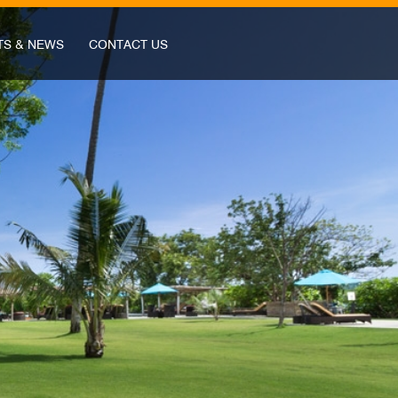
TS & NEWS
CONTACT US