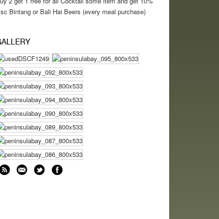
uy 2 get 1 free for all Cocktail some item and get 10%
isc Bintang or Bali Hai Beers (every meal purchase)
GALLERY