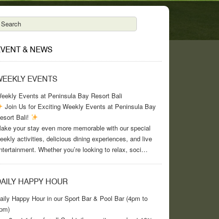
EVENT & NEWS
WEEKLY EVENTS
eekly Events at Peninsula Bay Resort Bali
Join Us for Exciting Weekly Events at Peninsula Bay
esort Bali!
ake your stay even more memorable with our special
eekly activities, delicious dining experiences, and live
ntertainment. Whether you’re looking to relax, soci…
DAILY HAPPY HOUR
aily Happy Hour in our Sport Bar & Pool Bar (4pm to
pm)