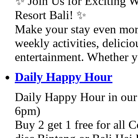
✨ Join Us for Exciting W
Resort Bali! ✨
Make your stay even mor
weekly activities, delici
entertainment. Whether y
Daily Happy Hour
Daily Happy Hour in our
6pm)
Buy 2 get 1 free for all 