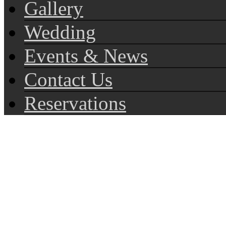
Gallery
Wedding
Events & News
Contact Us
Reservations