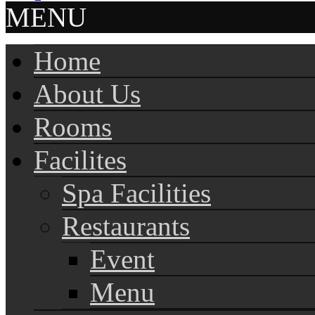
MENU
Home
About Us
Rooms
Facilites
Spa Facilities
Restaurants
Event
Menu