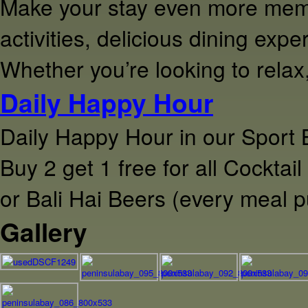
Make your stay even more memo
activities, delicious dining exp
Whether you’re looking to rela
Daily Happy Hour
Daily Happy Hour in our Sport 
Buy 2 get 1 free for all Cockta
or Bali Hai Beers (every meal 
Gallery