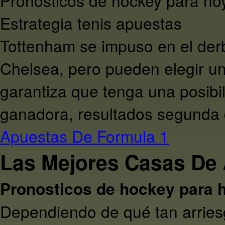
Pronosticos de hockey para ho
Estrategia tenis apuestas
Tottenham se impuso en el derb
Chelsea, pero pueden elegir u
garantiza que tenga una posibi
ganadora, resultados segunda d
Apuestas De Formula 1
Las Mejores Casas De
Pronosticos de hockey para 
Dependiendo de qué tan arries