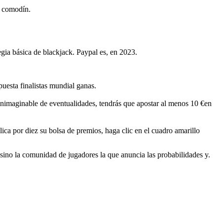
el comodín.
ia básica de blackjack. Paypal es, en 2023.
uesta finalistas mundial ganas.
d inimaginable de eventualidades, tendrás que apostar al menos 10 €en
ica por diez su bolsa de premios, haga clic en el cuadro amarillo
sino la comunidad de jugadores la que anuncia las probabilidades y.