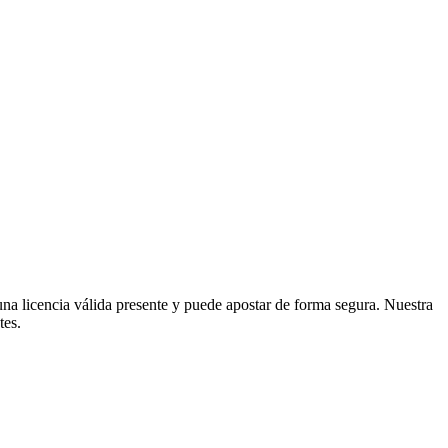
na licencia válida presente y puede apostar de forma segura. Nuestra
tes.