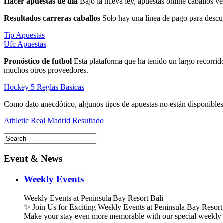
Hacer apuestas de dia
Bajo la nueva ley, apuestas online caballos v
Resultados carreras caballos
Solo hay una línea de pago para descubr
Tip Apuestas
Ufc Apuestas
Pronóstico de futbol
Esta plataforma que ha tenido un largo recorrido
muchos otros proveedores.
Hockey 5 Reglas Basicas
Como dato anecdótico, algunos tipos de apuestas no están disponible
Athletic Real Madrid Resultado
Event & News
Weekly Events
Weekly Events at Peninsula Bay Resort Bali
✨ Join Us for Exciting Weekly Events at Peninsula Bay Resort
Make your stay even more memorable with our special weekly act