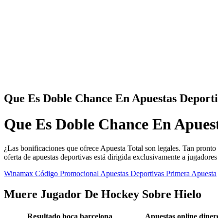
Que Es Doble Chance En Apuestas Deporti
Que Es Doble Chance En Apuest
¿Las bonificaciones que ofrece Apuesta Total son legales. Tan pronto
oferta de apuestas deportivas está dirigida exclusivamente a jugadore
Winamax Código Promocional Apuestas Deportivas Primera Apuesta
Muere Jugador De Hockey Sobre Hielo
Resultado boca barcelona
Apuestas online diner