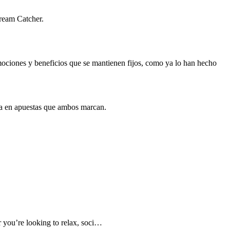
Dream Catcher.
omociones y beneficios que se mantienen fijos, como ya lo han hecho
ca en apuestas que ambos marcan.
 you’re looking to relax, soci…